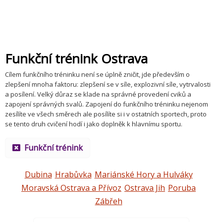
Funkční trénink Ostrava
Cílem funkčního tréninku není se úplně zničit, jde především o
zlepšení mnoha faktoru: zlepšení se v síle, explozivní síle, vytrvalosti
a posílení. Velký důraz se klade na správné provedení cviků a
zapojení správných svalů. Zapojení do funkčního tréninku nejenom
zesílíte ve všech směrech ale posílíte si i v ostatních sportech, proto
se tento druh cvičení hodí i jako doplněk k hlavnímu sportu.
Funkční trénink
Dubina
Hrabůvka
Mariánské Hory a Hulváky
Moravská Ostrava a Přívoz
Ostrava Jih
Poruba
Zábřeh