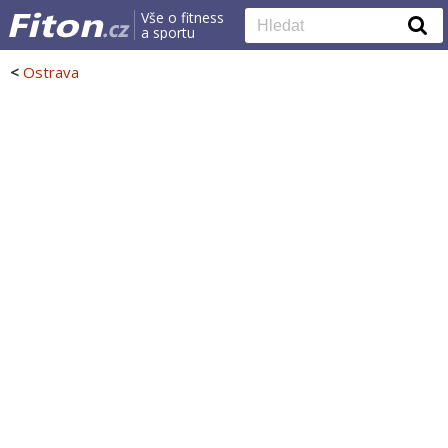
Vše o fitness
a sportu
<
Ostrava