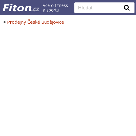
Vše o fitness
a sportu
<
Prodejny České Budějovice