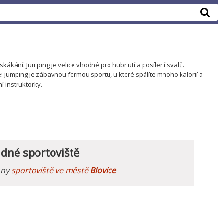
 skákání. Jumping je velice vhodné pro hubnutí a posílení svalů.
te! Jumping je zábavnou formou sportu, u které spálíte mnoho kalorií a
í instruktorky.
ádné sportoviště
hny
sportoviště ve městě
Blovice