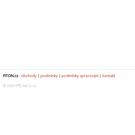
FITON.cz
-
obchody
|
podmínky
|
podmínky zpracování
|
kontakt
© 2026 PPJ net s.r.o.