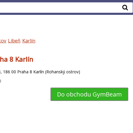
kov
Libeň
Karlín
a 8 Karlín
, 186 00 Praha 8 Karlín (Rohanský ostrov)
0
Do obchodu GymBeam