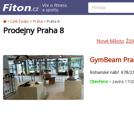
Vše o fitness
a sportu
>
Celé Česko
>
Praha
>
Praha 8
Prodejny Praha 8
Nové Město
Žiž
GymBeam Prah
Rohanské nábř. 678/23
Otevřeno
• zavírá 17:0