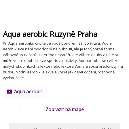
Aqua aerobic Ruzyně Praha
Při Aqua aerobiku cvičíte ve vodě ponoření asi do ¾ těla. Vodní
aerobik sice není moc dobrý na hubnutí, ale je to výborná forma
zábavného cvičení, u kterého nezatěžujete vůbec klouby a také si
může velice obohatit své sportovní aktivity. Aquaaerobic se cvičí v
malých skupinkách a lektor nebo lektora Vám na souší předcvičují na
hudbu. Vodní aerobik je skvělá volba jak oživit cvičení, rozhodně
vyzkoušejte.
Aqua aerobic
Zobrazit na mapě