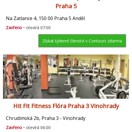
Praha 5
Na Zatlance 4, 150 00 Praha 5 Anděl
Zavřeno
• otevírá 07:00
Získat týdenní členství v Contours zdarma
Hit Fit Fitness Flóra Praha 3 Vinohrady
Chrudimská 2b, Praha 3 - Vinohrady
Zavřeno
• otevírá 06:00