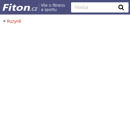
Vše o fitness
a sportu
<
Ruzyně