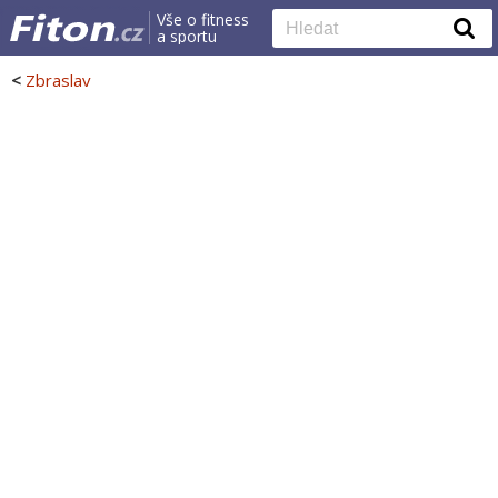
Vše o fitness
a sportu
<
Zbraslav