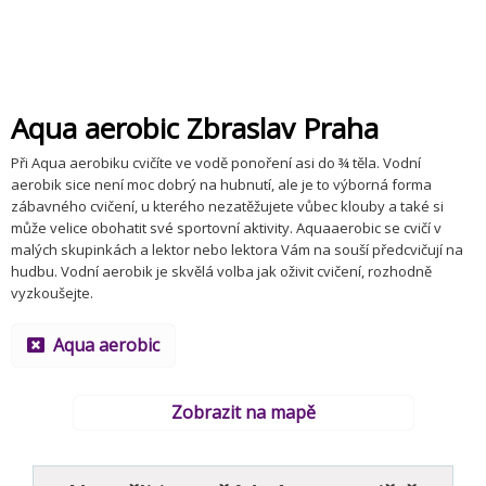
Aqua aerobic Zbraslav Praha
Při Aqua aerobiku cvičíte ve vodě ponoření asi do ¾ těla. Vodní
aerobik sice není moc dobrý na hubnutí, ale je to výborná forma
zábavného cvičení, u kterého nezatěžujete vůbec klouby a také si
může velice obohatit své sportovní aktivity. Aquaaerobic se cvičí v
malých skupinkách a lektor nebo lektora Vám na souší předcvičují na
hudbu. Vodní aerobik je skvělá volba jak oživit cvičení, rozhodně
vyzkoušejte.
Aqua aerobic
Zobrazit na mapě