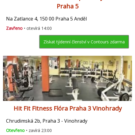
Praha 5
Na Zatlance 4, 150 00 Praha 5 Anděl
Zavřeno
• otevírá 14:00
Získat týdenní členství v Contours zdarma
Hit Fit Fitness Flóra Praha 3 Vinohrady
Chrudimská 2b, Praha 3 - Vinohrady
Otevřeno
• zavírá 23:00