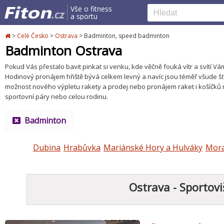
Vše o fitness
a sportu
>
Celé Česko
>
Ostrava
>
Badminton, speed badminton
Badminton Ostrava
Pokud Vás přestalo bavit pinkat si venku, kde věčně fouká vítr a svítí V
Hodinový pronájem hřiště bývá celkem levný a navíc jsou téměř všude šť
možnost nového výpletu rakety a prodej nebo pronájem raket i košíčků n
sportovní páry nebo celou rodinu.
Badminton
Dubina
Hrabůvka
Mariánské Hory a Hulváky
Mora
Ostrava - Sportovi