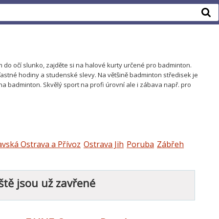
ám do očí slunko, zajděte si na halové kurty určené pro badminton.
astné hodiny a studenské slevy. Na většině badminton středisek je
a badminton. Skvělý sport na profi úrovní ale i zábava např. pro
vská Ostrava a Přívoz
Ostrava Jih
Poruba
Zábřeh
ště jsou už zavřené