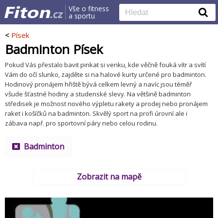
Vše o fitness
a sportu
<
Písek
Badminton Písek
Pokud Vás přestalo bavit pinkat si venku, kde věčně fouká vítr a svítí
Vám do očí slunko, zajděte si na halové kurty určené pro badminton.
Hodinový pronájem hřiště bývá celkem levný a navíc jsou téměř
všude šťastné hodiny a studenské slevy. Na většině badminton
středisek je možnost nového výpletu rakety a prodej nebo pronájem
raket i košíčků na badminton. Skvělý sport na profi úrovní ale i
zábava např. pro sportovní páry nebo celou rodinu.
Badminton
Zobrazit na mapě