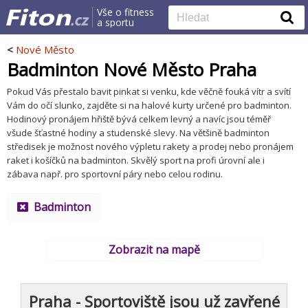
Vše o fitness
a sportu
<
Nové Město
Badminton Nové Město Praha
Pokud Vás přestalo bavit pinkat si venku, kde věčně fouká vítr a svítí
Vám do očí slunko, zajděte si na halové kurty určené pro badminton.
Hodinový pronájem hřiště bývá celkem levný a navíc jsou téměř
všude šťastné hodiny a studenské slevy. Na většině badminton
středisek je možnost nového výpletu rakety a prodej nebo pronájem
raket i košíčků na badminton. Skvělý sport na profi úrovní ale i
zábava např. pro sportovní páry nebo celou rodinu.
Badminton
Zobrazit na mapě
Praha - Sportoviště jsou už zavřené