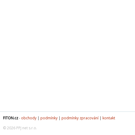
FITON.cz
-
obchody
|
podmínky
|
podmínky zpracování
|
kontakt
© 2026 PPJ net s.r.o.