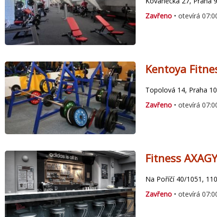
Kovanecká 27, Praha 
Zavřeno
• otevírá 07:0
Kentoya Fitne
Topolová 14, Praha 10
Zavřeno
• otevírá 07:0
Fitness AXAG
Na Poříčí 40/1051, 11
Zavřeno
• otevírá 07:0