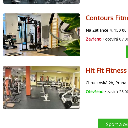
Contours Fitn
Na Zatlance 4, 150 00
Zavřeno
• otevírá 07:0
Hit Fit Fitnes
Chrudimská 2b, Praha 
Otevřeno
• zavírá 23:0
Sport a cv