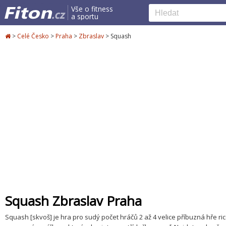
Vše o fitness
a sportu
>
Celé Česko
>
Praha
>
Zbraslav
>
Squash
Squash Zbraslav Praha
Squash [skvoš] je hra pro sudý počet hráčů 2 až 4 velice příbuzná hře r