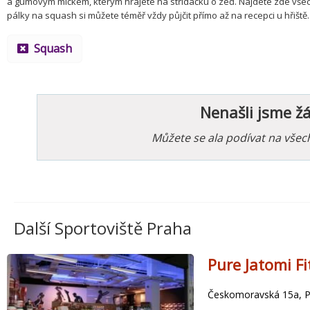
a gumovým míčkem, kterým hrajete na střídačku o zeď. Najdete zde vše
pálky na squash si můžete téměř vždy půjčit přímo až na recepci u hřiště.
Squash
Nenašli jsme ž
Můžete se ala podívat na vše
Další Sportoviště Praha
Pure Jatomi F
Českomoravská 15a, Pr