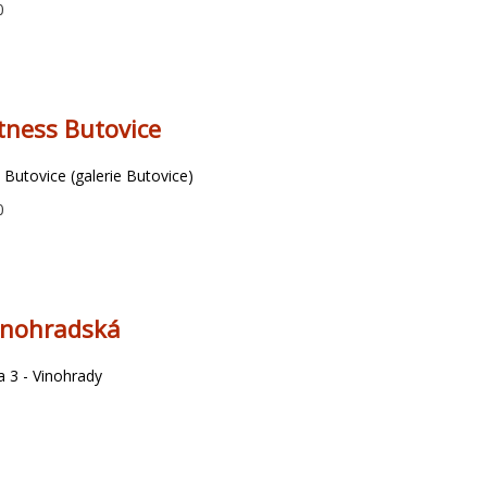
0
tness Butovice
 Butovice (galerie Butovice)
0
inohradská
 3 - Vinohrady