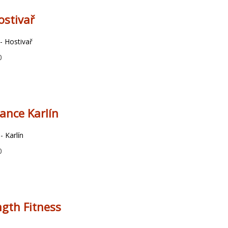
ostivař
- Hostivař
0
ance Karlín
- Karlín
0
gth Fitness