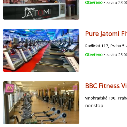
Otevřeno
• zavírá 23:0
Pure Jatomi Fi
Radlická 117, Praha 5 -
Otevřeno
• zavírá 23:0
BBC Fitness V
Vinohradská 190, Praha
nonstop