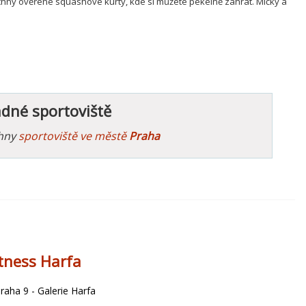
chny ověřené squashové kurty, kde si můžete pekelně zahrát. Míčky a
ádné sportoviště
chny
sportoviště ve městě
Praha
itness Harfa
aha 9 - Galerie Harfa