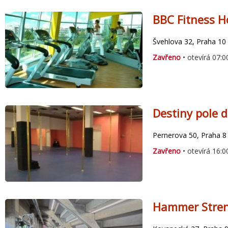
BBC Fitness H
Švehlova 32, Praha 10 
Zavřeno
• otevírá 07:0
Destiny pole d
Pernerova 50, Praha 8 
Zavřeno
• otevírá 16:0
Hammer Stren