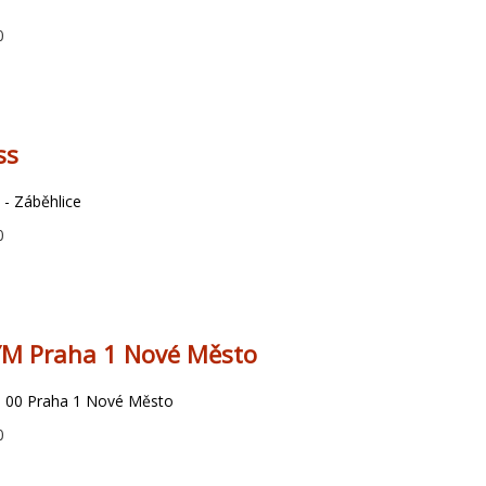
9
0
ss
 - Záběhlice
0
YM Praha 1 Nové Město
0 00 Praha 1 Nové Město
0