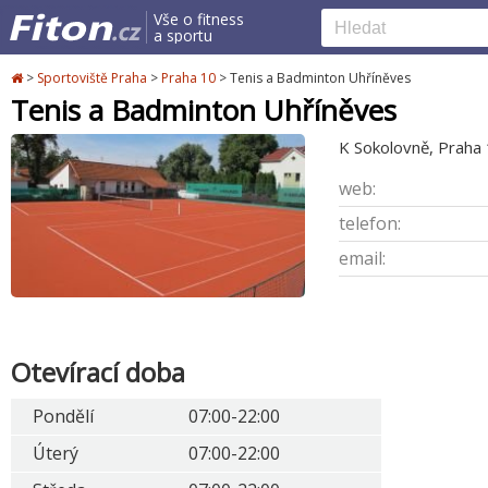
Vše o fitness
a sportu
>
Sportoviště Praha
>
Praha 10
>
Tenis a Badminton Uhříněves
Tenis a Badminton Uhříněves
K Sokolovně, Praha 
web:
telefon:
email:
Otevírací doba
Pondělí
07:00-22:00
Úterý
07:00-22:00