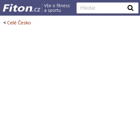
Vše o fitness
a sportu
<
Celé Česko