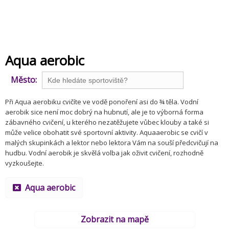
Aqua aerobic
Město:
Při Aqua aerobiku cvičíte ve vodě ponoření asi do ¾ těla. Vodní
aerobik sice není moc dobrý na hubnutí, ale je to výborná forma
zábavného cvičení, u kterého nezatěžujete vůbec klouby a také si
může velice obohatit své sportovní aktivity. Aquaaerobic se cvičí v
malých skupinkách a lektor nebo lektora Vám na souší předcvičují na
hudbu. Vodní aerobik je skvělá volba jak oživit cvičení, rozhodně
vyzkoušejte.
Aqua aerobic
Zobrazit na mapě