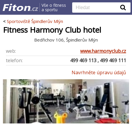
Vše o fitness
a sportu
<
Sportoviště Špindlerův Mlýn
Fitness Harmony Club hotel
Bedřichov 106, Špindlerův Mlýn
web:
www.harmonyclub.cz
telefon:
499 469 113 , 499 469 111
Navrhněte úpravu údajů