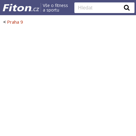
Vše o fitness
a sportu
<
Praha 9