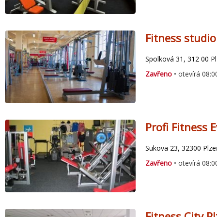
Fitness studio
Spolková 31, 312 00 P
Zavřeno
• otevírá 08:0
Profi Fitness 
Sukova 23, 32300 Plze
Zavřeno
• otevírá 08:0
Fitness City P