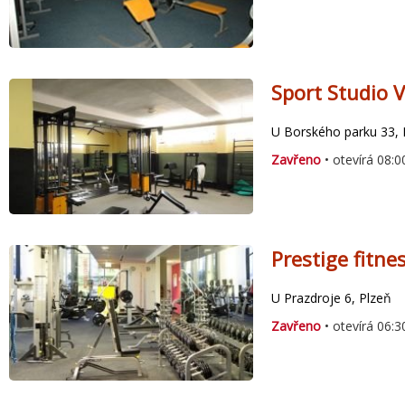
Sport Studio V
U Borského parku 33, 
Zavřeno
• otevírá 08:0
Prestige fitne
U Prazdroje 6, Plzeň
Zavřeno
• otevírá 06:3