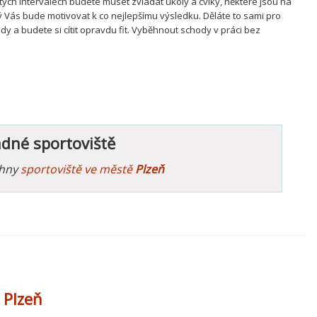
čitých intervalech budete muset zvládat úkoly a cviky, některé jsou na
 Vás bude motivovat k co nejlepšímu výsledku. Děláte to sami pro
y a budete si cítit opravdu fit. Vyběhnout schody v práci bez
ádné sportoviště
chny
sportoviště ve městě
Plzeň
 Plzeň