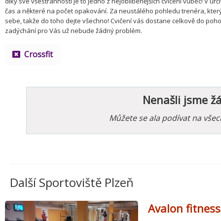
díky své všestrannosti je to jedno z nejoblíbenějších cvičení vůbec! V ur
čas a některé na počet opakování. Za neustálého pohledu trenéra, který
sebe, takže do toho dejte všechno! Cvičení vás dostane celkově do pohod
zadýchání pro Vás už nebude žádný problém.
Crossfit
Nenašli jsme ž
Můžete se ala podívat na vše
Další Sportoviště Plzeň
Avalon fitness