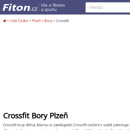
Vše o fitness
a sportu
>
Celé Česko
>
Plzeň
>
Bory
>
Crossfit
Crossfit Bory Plzeň
Crossfit to je dřina, kterou si zamilujete! Crossfit cvičení v sobě zahrn