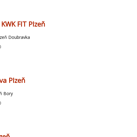
 KWK FIT Plzeň
lzeň Doubravka
0
Eva Plzeň
ň Bory
0
lzeň