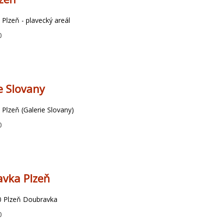
 Plzeň - plavecký areál
0
e Slovany
 Plzeň (Galerie Slovany)
0
avka Plzeň
0 Plzeň Doubravka
0