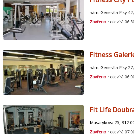
nám. Generála Píky 42,
Zavřeno
• otevírá 06:3
Fitness Galeri
nám. Generála Píky 27,
Zavřeno
• otevírá 06:0
Fit Life Doubr
Masarykova 75, 312 0
Zavřeno
• otevírá 07:0