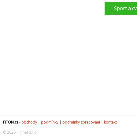
Sport a cv
FITON.cz
-
obchody
|
podmínky
|
podmínky zpracování
|
kontakt
© 2026 PPJ net s.r.o.