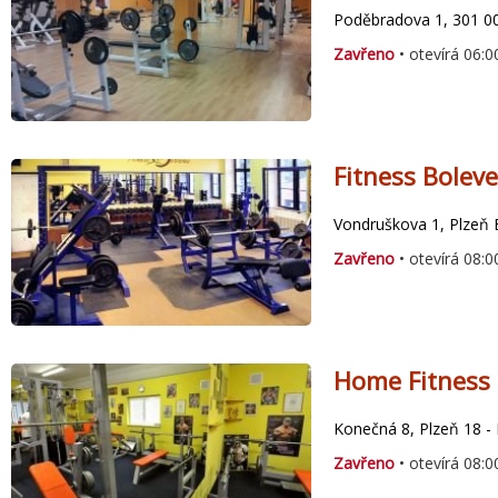
Poděbradova 1, 301 00
Zavřeno
• otevírá 06:0
Fitness Boleve
Vondruškova 1, Plzeň 
Zavřeno
• otevírá 08:0
Home Fitness 
Konečná 8, Plzeň 18 
Zavřeno
• otevírá 08:0