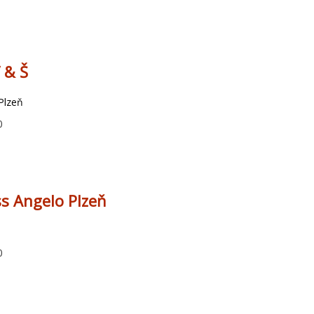
 & Š
Plzeň
0
ss Angelo Plzeň
0