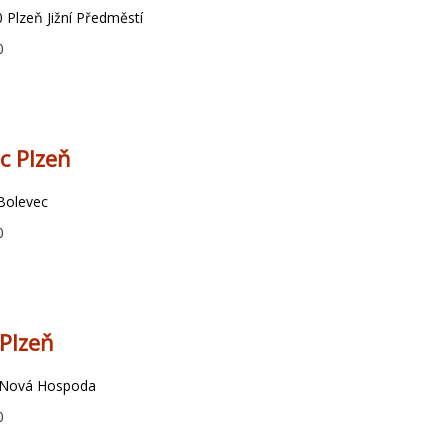
 Plzeň Jižní Předměstí
0
c Plzeň
Bolevec
0
Plzeň
- Nová Hospoda
0