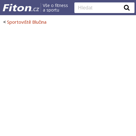
Vše o fitness
a sportu
<
Sportoviště Blučina