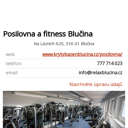
Posilovna a fitness Blučina
Na Lázní­ch 620, 336 01 Blučina
web:
www.krytybazenblucina.cz/posilovna/
telefon:
777 714 023
email:
info@relaxblucina.cz
Navrhněte úpravu údajů