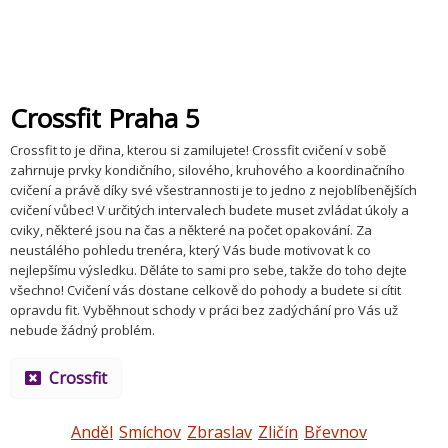
Crossfit Praha 5
Crossfit to je dřina, kterou si zamilujete! Crossfit cvičení v sobě
zahrnuje prvky kondičního, silového, kruhového a koordinačního
cvičení a právě díky své všestrannosti je to jedno z nejoblíbenějších
cvičení vůbec! V určitých intervalech budete muset zvládat úkoly a
cviky, některé jsou na čas a některé na počet opakování. Za
neustálého pohledu trenéra, který Vás bude motivovat k co
nejlepšímu výsledku. Děláte to sami pro sebe, takže do toho dejte
všechno! Cvičení vás dostane celkově do pohody a budete si cítit
opravdu fit. Vyběhnout schody v práci bez zadýchání pro Vás už
nebude žádný problém.
Crossfit
Anděl
Smíchov
Zbraslav
Zličín
Břevnov