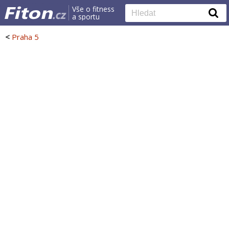
Vše o fitness
a sportu
<
Praha 5