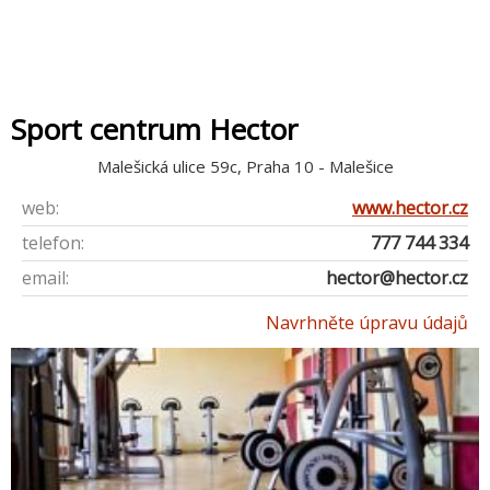
Sport centrum Hector
Malešická ulice 59c, Praha 10 - Malešice
web:
www.hector.cz
telefon:
777 744 334
email:
hector@hector.cz
Navrhněte úpravu údajů