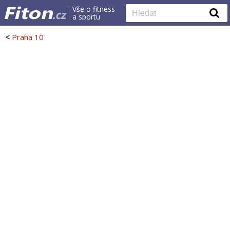
Vše o fitness
a sportu
<
Praha 10