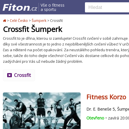
Vše o fitness
a sportu
>
Celé Česko
>
Šumperk
>
Crossfit
Crossfit Šumperk
Crossfit to je dřina, kterou si zamilujete! Crossfit cvičení v sobě zahrn
díky své všestrannosti je to jedno z nejoblíbenějších cvičení vůbec! V ur
čas a některé na počet opakování. Za neustálého pohledu trenéra, který
sebe, takže do toho dejte všechno! Cvičení vás dostane celkově do pohod
zadýchání pro Vás už nebude žádný problém.
Crossfit
Fitness Korzo
Dr. E. Beneše 5, Šump
Otevřeno
• zavírá 20:0