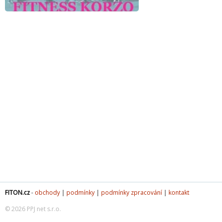
FITON.cz
-
obchody
|
podmínky
|
podmínky zpracování
|
kontakt
© 2026 PPJ net s.r.o.