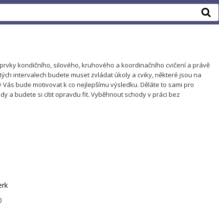
uje prvky kondičního, silového, kruhového a koordinačního cvičení a právě
čitých intervalech budete muset zvládat úkoly a cviky, některé jsou na
 Vás bude motivovat k co nejlepšímu výsledku. Děláte to sami pro
y a budete si cítit opravdu fit. Vyběhnout schody v práci bez
erk
0