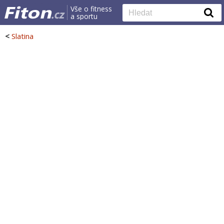
Vše o fitness
a sportu
<
Slatina