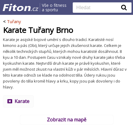
Vše o fitness
a sportu
<
Tuřany
Karate Tuřany Brno
Karate je asijské bojové umění s dlouho tradicí. Karatisté nosí
kimono a pás (Obi), který určuje jejich zkušenost karate. Celkem je
několik technických stupňů, kterých mohou karatisté dosáhnout. 8
kyu a 10 dan. Postupem času vznikaly nové druhy karate jako třeba
kyokushin karate. Nejtvrdší druh karate je právě kyokushin, které
jsem měl možnost zkusit na vlastní kůži v pár měsících. Hlavní důraz v
této karate odnoži se klade na odolnost těla. Údery rukou jsou
povoleny do těla kromě hlavy a krku, kopy jsou pak dovoleny i do
hlavy.
Karate
Zobrazit na mapě