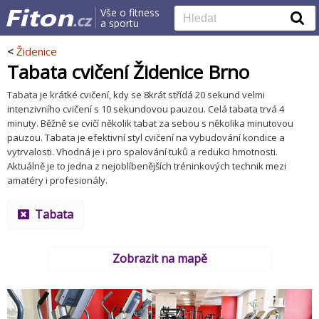
Vše o fitness
a sportu
<
Židenice
Tabata cvičení Židenice Brno
Tabata je krátké cvičení, kdy se 8krát střídá 20 sekund velmi
intenzivního cvičení s 10 sekundovou pauzou. Celá tabata trvá 4
minuty. Běžně se cvičí několik tabat za sebou s několika minutovou
pauzou. Tabata je efektivní styl cvičení na vybudování kondice a
vytrvalosti. Vhodná je i pro spalování tuků a redukci hmotnosti.
Aktuálně je to jedna z nejoblíbenějších tréninkových technik mezi
amatéry i profesionály.
Tabata
Zobrazit na mapě