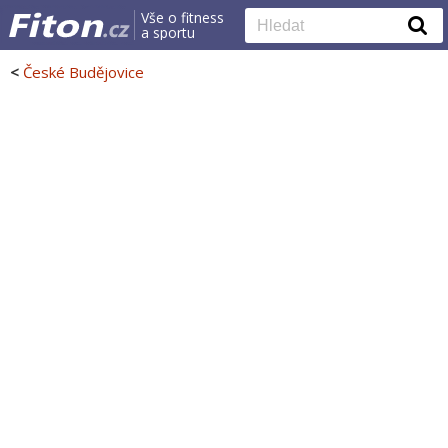
Vše o fitness
a sportu
<
České Budějovice