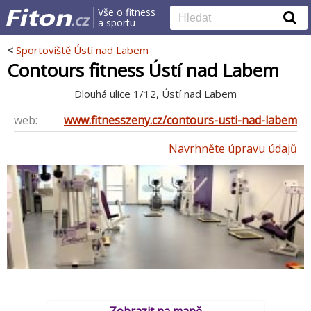
Vše o fitness
a sportu
<
Sportoviště Ústí nad Labem
Contours fitness Ústí nad Labem
Dlouhá ulice 1/12, Ústí nad Labem
web:
www.fitnesszeny.cz/contours-usti-nad-labem
Navrhněte úpravu údajů
Zobrazit na mapě