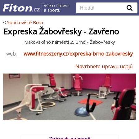
Vše o fitness
a sportu
<
Sportoviště Brno
Expreska Žabovřesky - Zavřeno
Makovského náměstí 2, Brno - Žabovřesky
web:
www.fitnesszeny.cz/expreska-brno-zabovresky
Navrhněte úpravu údajů
Zobrazit na mapě