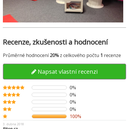
Recenze, zkušenosti a hodnocení
Průměrné hodnocení
20%
z celkového počtu
1
recenze
Napsat vlastní recenzi
0%
0%
0%
0%
100%
3. dubna 2018
Fiton.cz