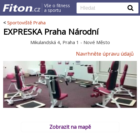
Vše o fitness
a sportu
<
Sportoviště Praha
EXPRESKA Praha Národní
Mikulandská 4, Praha 1 - Nové Město
Navrhněte úpravu údajů
Zobrazit na mapě