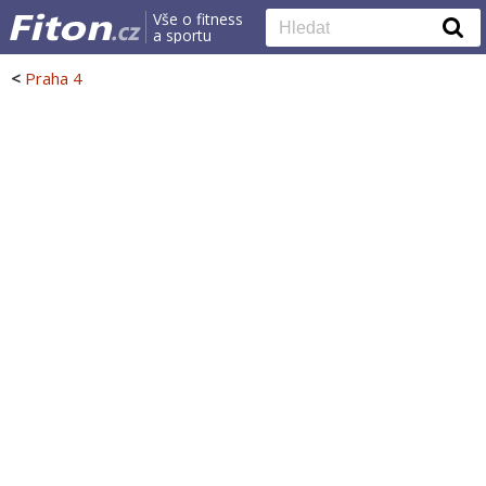
Vše o fitness
a sportu
<
Praha 4