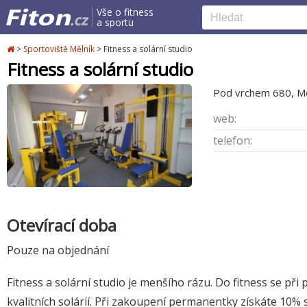
Vše o fitness
a sportu
>
Sportoviště Mělník
>
Fitness a solární studio
Fitness a solární studio
Pod vrchem 680, Mě
web:
telefon:
Otevírací doba
Pouze na objednání
Fitness a solární studio je menšího rázu. Do fitness se při 
kvalitních solárií. Při zakoupení permanentky získáte 10% 