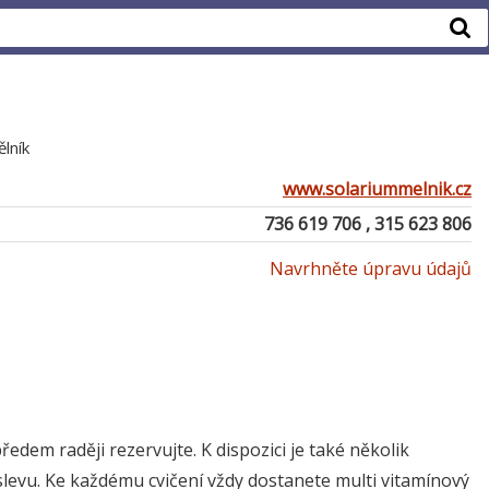
lník
www.solariummelnik.cz
736 619 706 , 315 623 806
Navrhněte úpravu údajů
předem raději rezervujte. K dispozici je také několik
slevu. Ke každému cvičení vždy dostanete multi vitamínový