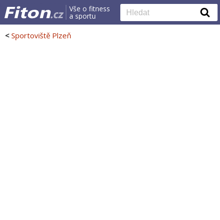
Vše o fitness
a sportu
<
Sportoviště Plzeň