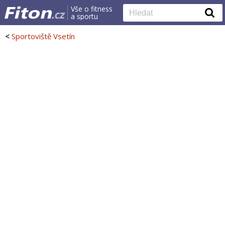
Vše o fitness
a sportu
<
Sportoviště Vsetín