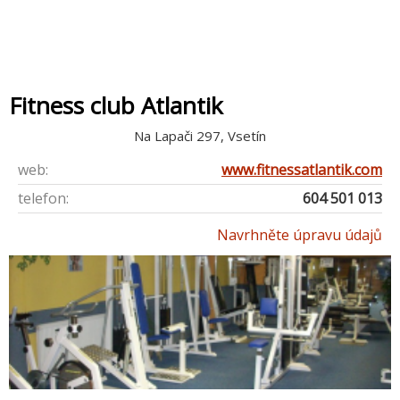
Fitness club Atlantik
Na Lapači 297, Vsetín
web:
www.fitnessatlantik.com
telefon:
604 501 013
Navrhněte úpravu údajů