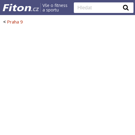
Vše o fitness
a sportu
<
Praha 9