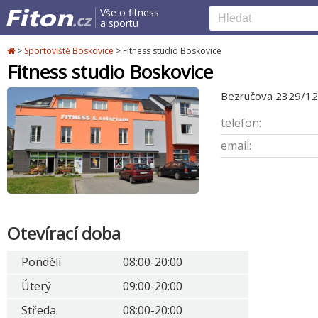
Vše o fitness
a sportu
>
Sportoviště Boskovice
>
Fitness studio Boskovice
Fitness studio Boskovice
Bezručova 2329/12
telefon:
email:
Otevírací doba
Pondělí
08:00-20:00
Úterý
09:00-20:00
Středa
08:00-20:00