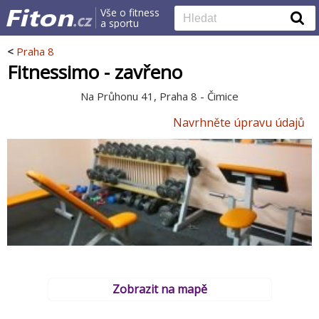
Vše o fitness
a sportu
<
Praha 8
Fitnessimo - zavřeno
Na Průhonu 41, Praha 8 - Čimice
Navrhněte úpravu údajů
Zobrazit na mapě