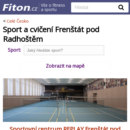
Vše o fitness
a sportu
<
Celé Česko
Sport a cvičení Frenštát pod
Radhoštěm
Sport:
Zobrazit na mapě
Sportovní centrum REPLAY Frenštát pod