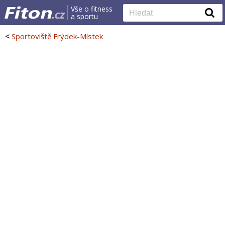
Vše o fitness
a sportu
<
Sportoviště Frýdek-Místek