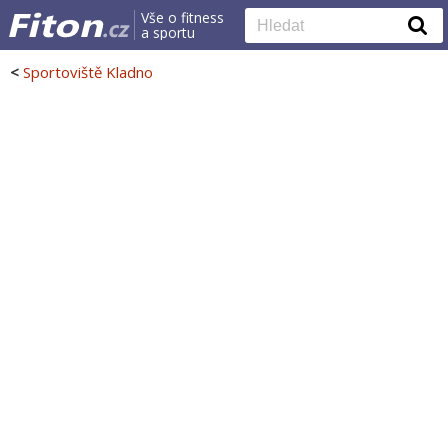
Vše o fitness
a sportu
<
Sportoviště Kladno