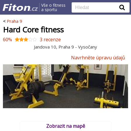
Vše o fitness
a sportu
<
Praha 9
Hard Core fitness
60%
3 recenze
Jandova 10, Praha 9 - Vysočany
Navrhněte úpravu údajů
Zobrazit na mapě