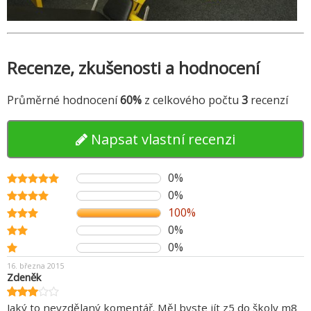
Recenze, zkušenosti a hodnocení
Průměrné hodnocení
60%
z celkového počtu
3
recenzí
Napsat vlastní recenzi
0%
0%
100%
0%
0%
16. března 2015
Zdeněk
Jaký to nevzdělaný komentář. Měl byste jít z5 do školy m8