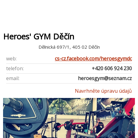
Heroes' GYM Děčín
Dělnická 697/1, 405 02 Děčín
web:
cs-cz.facebook.com/heroesgymdc
telefon:
+420 606 924 230
email:
heroesgym@seznam.cz
Navrhněte úpravu údajů