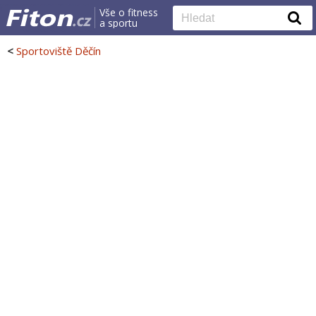
Vše o fitness
a sportu
<
Sportoviště Děčín