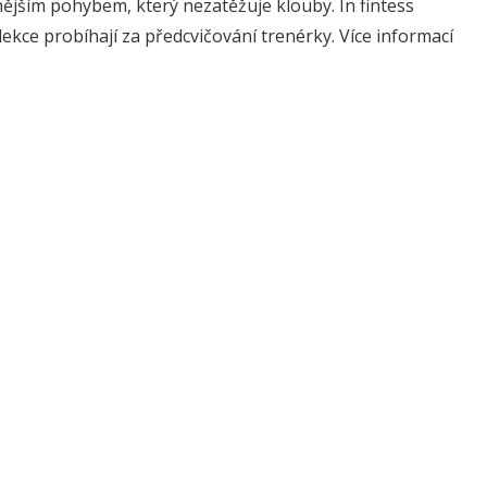
nějším pohybem, který nezatěžuje klouby. In fintess
ekce probíhají za předcvičování trenérky. Více informací