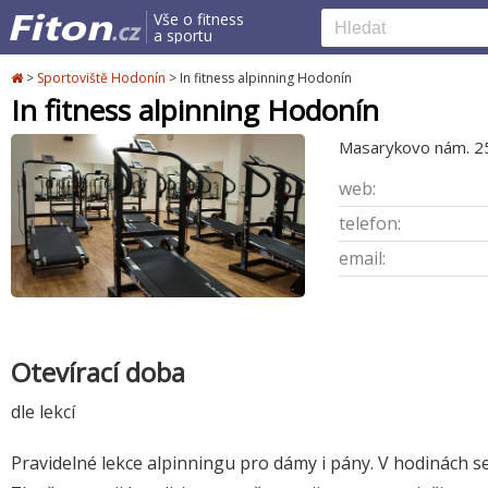
Vše o fitness
a sportu
>
Sportoviště Hodonín
>
In fitness alpinning Hodonín
In fitness alpinning Hodonín
Masarykovo nám. 2
web:
telefon:
email:
Otevírací doba
dle lekcí
Pravidelné lekce alpinningu pro dámy i pány. V hodinách se