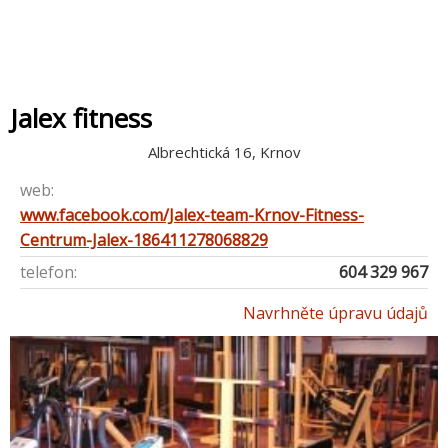
Jalex fitness
Albrechtická 16, Krnov
web:
www.facebook.com/Jalex-team-Krnov-Fitness-
Centrum-Jalex-186411278068829
telefon:
604 329 967
Navrhněte úpravu údajů