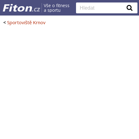
Vše o fitness
a sportu
<
Sportoviště Krnov