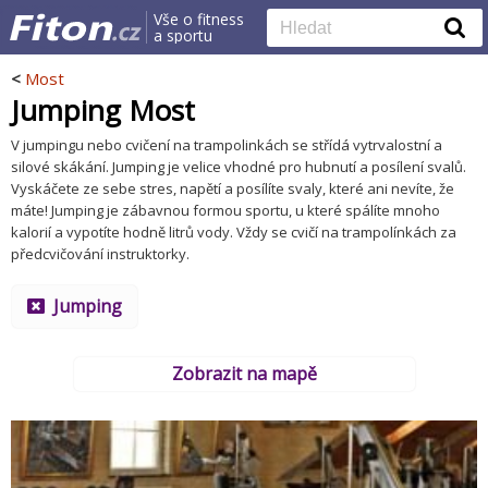
Vše o fitness
a sportu
<
Most
Jumping Most
V jumpingu nebo cvičení na trampolinkách se střídá vytrvalostní a
silové skákání. Jumping je velice vhodné pro hubnutí a posílení svalů.
Vyskáčete ze sebe stres, napětí a posílíte svaly, které ani nevíte, že
máte! Jumping je zábavnou formou sportu, u které spálíte mnoho
kalorií a vypotíte hodně litrů vody. Vždy se cvičí na trampolínkách za
předcvičování instruktorky.
Jumping
Zobrazit na mapě