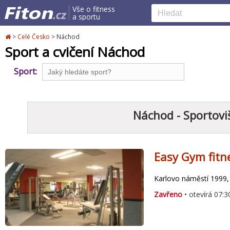
Vše o fitness
a sportu
>
Celé Česko
>
Náchod
Sport a cvičení Náchod
Sport:
Náchod - Sportovi
Easy Gym fitn
Karlovo náměstí 1999
Zavřeno
• otevírá 07:3