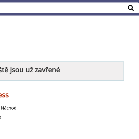
ště jsou už zavřené
ess
, Náchod
0