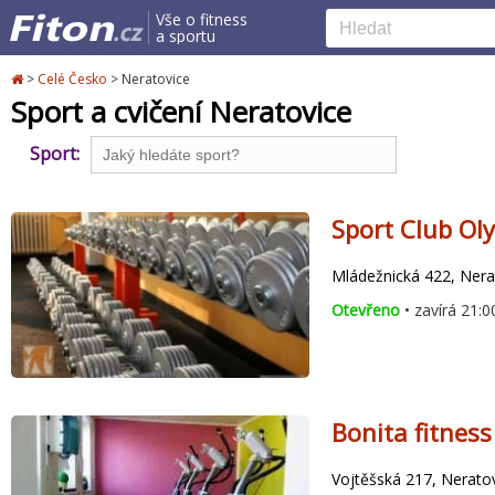
Vše o fitness
a sportu
>
Celé Česko
>
Neratovice
Sport a cvičení Neratovice
Sport:
Sport Club Ol
Mládežnická 422, Nera
Otevřeno
• zavírá 21:0
Bonita fitness
Vojtěšská 217, Nerato