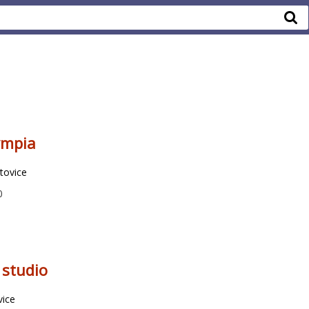
ympia
tovice
0
 studio
vice