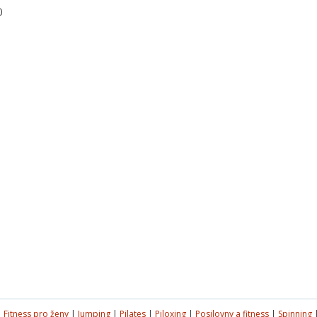
0
|
Fitness pro ženy
|
Jumping
|
Pilates
|
Piloxing
|
Posilovny a fitness
|
Spinning