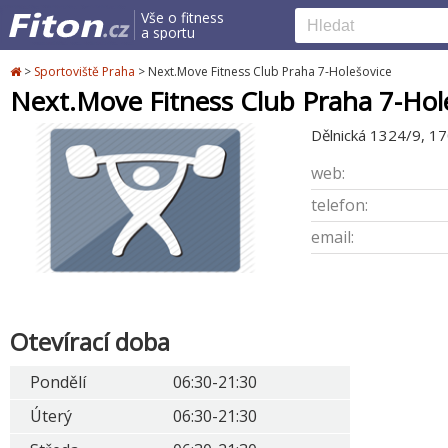
Vše o fitness
a sportu
>
Sportoviště Praha
>
Next.Move Fitness Club Praha 7-Holešovice
Next.Move Fitness Club Praha 7-Hol
Dělnická 1324/9, 1
web:
telefon:
email:
Otevírací doba
Pondělí
06:30-21:30
Úterý
06:30-21:30