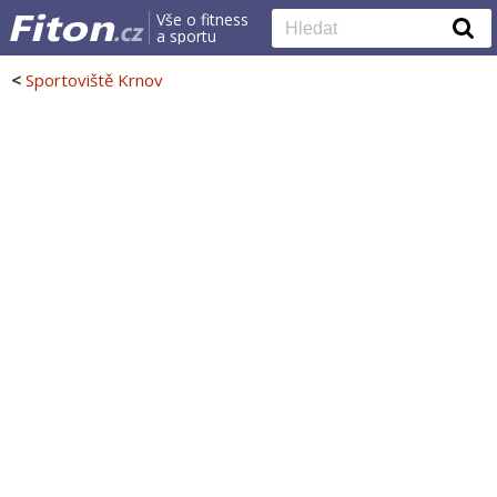
Vše o fitness
a sportu
<
Sportoviště Krnov