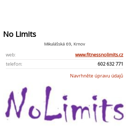
No Limits
Mikulášská 69, Krnov
web:
www.fitnessnolimits.cz
telefon:
602 632 771
Navrhněte úpravu údajů