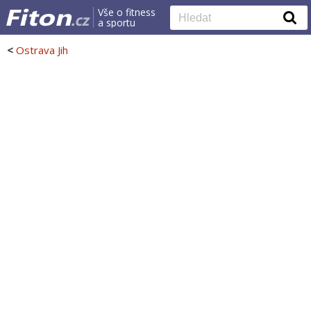
Vše o fitness
a sportu
<
Ostrava Jih