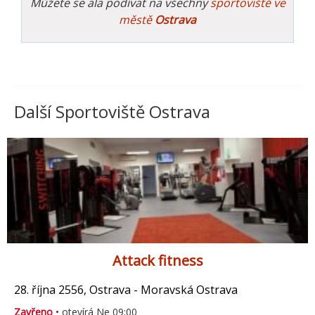
Můžete se ala podívat na všechny
sportoviště ve
městě
Ostrava
Další Sportoviště Ostrava
Attack fitness
28. října 2556, Ostrava - Moravská Ostrava
Zavřeno
• otevírá Ne 09:00