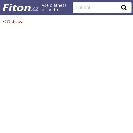
Vše o fitness
a sportu
<
Ostrava