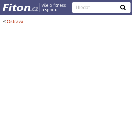
Vše o fitness
a sportu
<
Ostrava