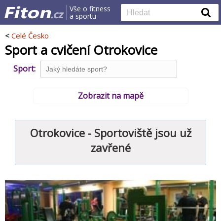
Vše o fitness
a sportu
<
Celé Česko
Sport a cvičení Otrokovice
Sport:
Zobrazit na mapě
Otrokovice - Sportoviště jsou už
zavřené