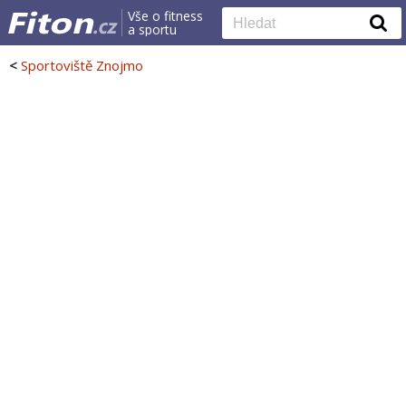
Vše o fitness
a sportu
<
Sportoviště Znojmo